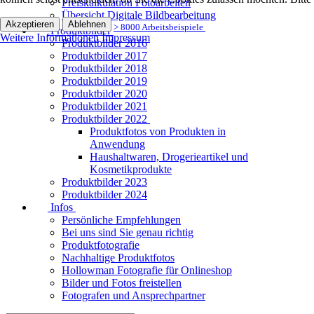
Preiskalkulation Fotoarbeiten
Übersicht Digitale Bildbearbeitung
Akzeptieren
Ablehnen
> 8000 Arbeitsbeispiele
Produktbilder
Weitere Informationen
Impressum
Produktbilder 2016
Produktbilder 2017
Produktbilder 2018
Produktbilder 2019
Produktbilder 2020
Produktbilder 2021
Produktbilder 2022
Produktfotos von Produkten in
Anwendung
Haushaltwaren, Drogerieartikel und
Kosmetikprodukte
Produktbilder 2023
Produktbilder 2024
Infos
Persönliche Empfehlungen
Bei uns sind Sie genau richtig
Produktfotografie
Nachhaltige Produktfotos
Hollowman Fotografie für Onlineshop
Bilder und Fotos freistellen
Fotografen und Ansprechpartner