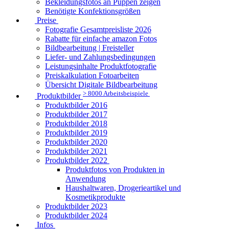
Bekleidungsfotos an Puppen zeigen
Benötigte Konfektionsgrößen
Preise
Fotografie Gesamtpreisliste 2026
Rabatte für einfache amazon Fotos
Bildbearbeitung | Freisteller
Liefer- und Zahlungsbedingungen
Leistungsinhalte Produktfotografie
Preiskalkulation Fotoarbeiten
Übersicht Digitale Bildbearbeitung
> 8000 Arbeitsbeispiele
Produktbilder
Produktbilder 2016
Produktbilder 2017
Produktbilder 2018
Produktbilder 2019
Produktbilder 2020
Produktbilder 2021
Produktbilder 2022
Produktfotos von Produkten in
Anwendung
Haushaltwaren, Drogerieartikel und
Kosmetikprodukte
Produktbilder 2023
Produktbilder 2024
Infos