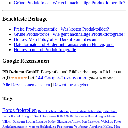
Grüne Produktfotos | Wie geht nachhaltige Produktfotografie?
Beliebteste Beiträge
Preise Produktfotografie | Was kosten Produktbilder?
Grüne Produktfotos | Wie geht nachhaltige Produktfotografie?
Hollow Man Fotografie | Darauf kommt es an!
Dateiformate und Bilder mit transparentem Hintergrund
Hollowman und Produktfotografie
Google Rezensionen
PRO-ducto GmbH
, Fotografie und Bildbearbeitung in Lichtenau
5,0
⭐⭐⭐⭐⭐
bei
144 Google-Rezensionen
(Stand 02.01.2026)
Alle Rezensionen ansehen
|
Bewertung abgeben
Tags
Fotos freistellen
Bildretuschen inklusive
preiswerteste Fotostudio
individuell
Kleinteile
Bester Produktfotograf
Geschäftsadresse
identische Darstellungen
Mantel
Villach
Duisburg
hochauflösende Bilder
Glänzende Artikel
Fotofreisteller
Webshop Fotos
Alphakanalmasken
Motorradbekleidung
Regensburg
Vollformat
Attraktive Hollow Man