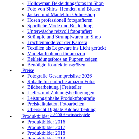
Hollowman Bekleidungsfotos im Shop
Foto von Shirts, Hemden und Blusen
Jacken und Mäntel für Onlineshop
Hosen professionell fotografieren
Sportliche Mode und Bekleidung
Unterwäsche reizvoll fotografiert
Strümpfe und Strumpfwaren im Shop
Trachtenmode vor der Kamera
Textilien als Legeware ins Licht gerückt
Modelaufnahmen für amazon
Bekleidungsfotos an Puppen zeigen
Benötigte Konfektionsgrößen
Preise
Fotografie Gesamtpreisliste 2026
Rabatte für einfache amazon Fotos
Bildbearbeitung | Freisteller
Liefer- und Zahlungsbedingungen
Leistungsinhalte Produktfotografie
Preiskalkulation Fotoarbeiten
Übersicht Digitale Bildbearbeitung
> 8000 Arbeitsbeispiele
Produktbilder
Produktbilder 2016
Produktbilder 2017
Produktbilder 2018
Produktbilder 2019