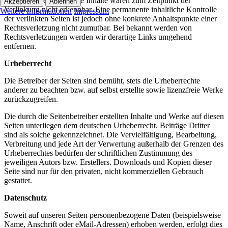
überprüft. Rechtswidrige Inhalte waren zum Zeitpunkt der
Akzeptieren
Ablehnen
Verlinkung nicht erkennbar. Eine permanente inhaltliche Kontrolle
Weitere Informationen
Impressum
der verlinkten Seiten ist jedoch ohne konkrete Anhaltspunkte einer
Rechtsverletzung nicht zumutbar. Bei bekannt werden von
Rechtsverletzungen werden wir derartige Links umgehend
entfernen.
Urheberrecht
Die Betreiber der Seiten sind bemüht, stets die Urheberrechte
anderer zu beachten bzw. auf selbst erstellte sowie lizenzfreie Werke
zurückzugreifen.
Die durch die Seitenbetreiber erstellten Inhalte und Werke auf diesen
Seiten unterliegen dem deutschen Urheberrecht. Beiträge Dritter
sind als solche gekennzeichnet. Die Vervielfältigung, Bearbeitung,
Verbreitung und jede Art der Verwertung außerhalb der Grenzen des
Urheberrechtes bedürfen der schriftlichen Zustimmung des
jeweiligen Autors bzw. Erstellers. Downloads und Kopien dieser
Seite sind nur für den privaten, nicht kommerziellen Gebrauch
gestattet.
Datenschutz
Soweit auf unseren Seiten personenbezogene Daten (beispielsweise
Name, Anschrift oder eMail-Adressen) erhoben werden, erfolgt dies