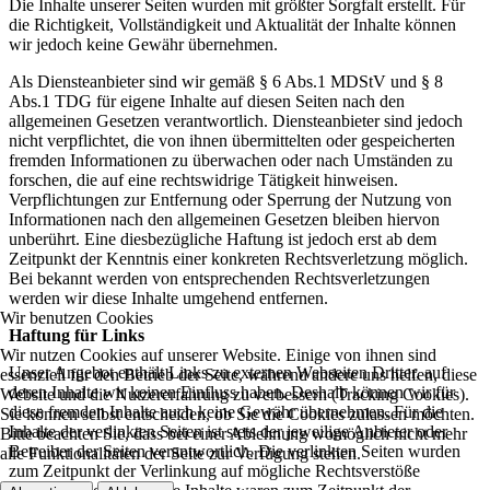
Die Inhalte unserer Seiten wurden mit größter Sorgfalt erstellt. Für
die Richtigkeit, Vollständigkeit und Aktualität der Inhalte können
wir jedoch keine Gewähr übernehmen.
Als Diensteanbieter sind wir gemäß § 6 Abs.1 MDStV und § 8
Abs.1 TDG für eigene Inhalte auf diesen Seiten nach den
allgemeinen Gesetzen verantwortlich. Diensteanbieter sind jedoch
nicht verpflichtet, die von ihnen übermittelten oder gespeicherten
fremden Informationen zu überwachen oder nach Umständen zu
forschen, die auf eine rechtswidrige Tätigkeit hinweisen.
Verpflichtungen zur Entfernung oder Sperrung der Nutzung von
Informationen nach den allgemeinen Gesetzen bleiben hiervon
unberührt. Eine diesbezügliche Haftung ist jedoch erst ab dem
Zeitpunkt der Kenntnis einer konkreten Rechtsverletzung möglich.
Bei bekannt werden von entsprechenden Rechtsverletzungen
werden wir diese Inhalte umgehend entfernen.
Wir benutzen Cookies
Haftung für Links
Wir nutzen Cookies auf unserer Website. Einige von ihnen sind
Unser Angebot enthält Links zu externen Webseiten Dritter, auf
essenziell für den Betrieb der Seite, während andere uns helfen, diese
deren Inhalte wir keinen Einfluss haben. Deshalb können wir für
Website und die Nutzererfahrung zu verbessern (Tracking Cookies).
diese fremden Inhalte auch keine Gewähr übernehmen. Für die
Sie können selbst entscheiden, ob Sie die Cookies zulassen möchten.
Inhalte der verlinkten Seiten ist stets der jeweilige Anbieter oder
Bitte beachten Sie, dass bei einer Ablehnung womöglich nicht mehr
Betreiber der Seiten verantwortlich. Die verlinkten Seiten wurden
alle Funktionalitäten der Seite zur Verfügung stehen.
zum Zeitpunkt der Verlinkung auf mögliche Rechtsverstöße