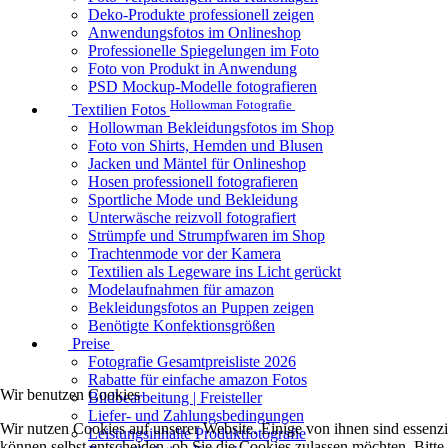
Deko-Produkte professionell zeigen
Anwendungsfotos im Onlineshop
Professionelle Spiegelungen im Foto
Foto von Produkt in Anwendung
PSD Mockup-Modelle fotografieren
Hollowman Fotografie
Textilien Fotos
Hollowman Bekleidungsfotos im Shop
Foto von Shirts, Hemden und Blusen
Jacken und Mäntel für Onlineshop
Hosen professionell fotografieren
Sportliche Mode und Bekleidung
Unterwäsche reizvoll fotografiert
Strümpfe und Strumpfwaren im Shop
Trachtenmode vor der Kamera
Textilien als Legeware ins Licht gerückt
Modelaufnahmen für amazon
Bekleidungsfotos an Puppen zeigen
Benötigte Konfektionsgrößen
Preise
Fotografie Gesamtpreisliste 2026
Rabatte für einfache amazon Fotos
Wir benutzen Cookies
Bildbearbeitung | Freisteller
Liefer- und Zahlungsbedingungen
Wir nutzen Cookies auf unserer Website. Einige von ihnen sind essenzi
Leistungsinhalte Produktfotografie
können selbst entscheiden, ob Sie die Cookies zulassen möchten. Bitte