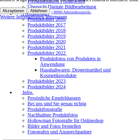
Preiskalkulation Fotoarbeiten
Übersicht Digitale Bildbearbeitung
Akzeptieren
Ablehnen
> 8000 Arbeitsbeispiele
Produktbilder
Weitere Informationen
Impressum
Produktbilder 2016
Produktbilder 2017
Produktbilder 2018
Produktbilder 2019
Produktbilder 2020
Produktbilder 2021
Produktbilder 2022
Produktfotos von Produkten in
Anwendung
Haushaltwaren, Drogerieartikel und
Kosmetikprodukte
Produktbilder 2023
Produktbilder 2024
Infos
Persönliche Empfehlungen
Bei uns sind Sie genau richtig
Produktfotografie
Nachhaltige Produktfotos
Hollowman Fotografie für Onlineshop
Bilder und Fotos freistellen
Fotografen und Ansprechpartner