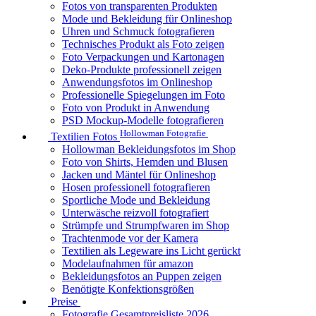
Fotos von transparenten Produkten
Mode und Bekleidung für Onlineshop
Uhren und Schmuck fotografieren
Technisches Produkt als Foto zeigen
Foto Verpackungen und Kartonagen
Deko-Produkte professionell zeigen
Anwendungsfotos im Onlineshop
Professionelle Spiegelungen im Foto
Foto von Produkt in Anwendung
PSD Mockup-Modelle fotografieren
Hollowman Fotografie
Textilien Fotos
Hollowman Bekleidungsfotos im Shop
Foto von Shirts, Hemden und Blusen
Jacken und Mäntel für Onlineshop
Hosen professionell fotografieren
Sportliche Mode und Bekleidung
Unterwäsche reizvoll fotografiert
Strümpfe und Strumpfwaren im Shop
Trachtenmode vor der Kamera
Textilien als Legeware ins Licht gerückt
Modelaufnahmen für amazon
Bekleidungsfotos an Puppen zeigen
Benötigte Konfektionsgrößen
Preise
Fotografie Gesamtpreisliste 2026