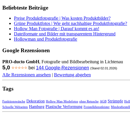
Beliebteste Beiträge
Preise Produktfotografie | Was kosten Produktbilder?
Grüne Produktfotos | Wie geht nachhaltige Produktfotografie?
Hollow Man Fotografie | Darauf kommt es an!
Dateiformate und Bilder mit transparentem Hintergrund
Hollowman und Produktfotografie
Google Rezensionen
PRO-ducto GmbH
, Fotografie und Bildbearbeitung in Lichtenau
5,0
⭐⭐⭐⭐⭐
bei
144 Google-Rezensionen
(Stand 02.01.2026)
Alle Rezensionen ansehen
|
Bewertung abgeben
Tags
Dekoration
Strümpfe
Funktionswäsche
Hollow Man Modefotos
ohne Retusche
AGB
Hol
Hamburg
Plastische Verformung
Schnelle Webseiten
Freistelldienstleister
Mindestbeste