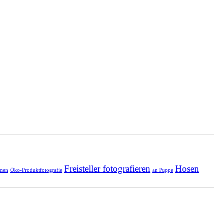
Freisteller fotografieren
Hosen
hmen
Öko-Produktfotografie
an Puppe