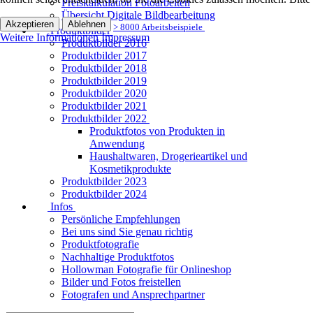
Preiskalkulation Fotoarbeiten
Übersicht Digitale Bildbearbeitung
Akzeptieren
Ablehnen
> 8000 Arbeitsbeispiele
Produktbilder
Weitere Informationen
Impressum
Produktbilder 2016
Produktbilder 2017
Produktbilder 2018
Produktbilder 2019
Produktbilder 2020
Produktbilder 2021
Produktbilder 2022
Produktfotos von Produkten in
Anwendung
Haushaltwaren, Drogerieartikel und
Kosmetikprodukte
Produktbilder 2023
Produktbilder 2024
Infos
Persönliche Empfehlungen
Bei uns sind Sie genau richtig
Produktfotografie
Nachhaltige Produktfotos
Hollowman Fotografie für Onlineshop
Bilder und Fotos freistellen
Fotografen und Ansprechpartner