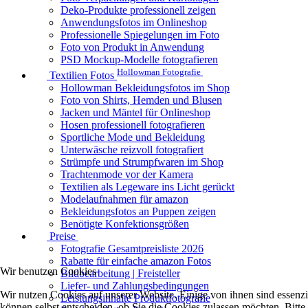
Deko-Produkte professionell zeigen
Anwendungsfotos im Onlineshop
Professionelle Spiegelungen im Foto
Foto von Produkt in Anwendung
PSD Mockup-Modelle fotografieren
Hollowman Fotografie
Textilien Fotos
Hollowman Bekleidungsfotos im Shop
Foto von Shirts, Hemden und Blusen
Jacken und Mäntel für Onlineshop
Hosen professionell fotografieren
Sportliche Mode und Bekleidung
Unterwäsche reizvoll fotografiert
Strümpfe und Strumpfwaren im Shop
Trachtenmode vor der Kamera
Textilien als Legeware ins Licht gerückt
Modelaufnahmen für amazon
Bekleidungsfotos an Puppen zeigen
Benötigte Konfektionsgrößen
Preise
Fotografie Gesamtpreisliste 2026
Rabatte für einfache amazon Fotos
Wir benutzen Cookies
Bildbearbeitung | Freisteller
Liefer- und Zahlungsbedingungen
Wir nutzen Cookies auf unserer Website. Einige von ihnen sind essenzi
Leistungsinhalte Produktfotografie
können selbst entscheiden, ob Sie die Cookies zulassen möchten. Bitte