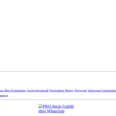
low Man Produktfotos
hochprofessionell
Empfohlene Menge
Wuppertal
Gelungene Fotoaufna
llmenge