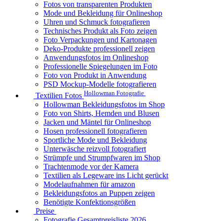
Fotos von transparenten Produkten
Mode und Bekleidung für Onlineshop
Uhren und Schmuck fotografieren
Technisches Produkt als Foto zeigen
Foto Verpackungen und Kartonagen
Deko-Produkte professionell zeigen
Anwendungsfotos im Onlineshop
Professionelle Spiegelungen im Foto
Foto von Produkt in Anwendung
PSD Mockup-Modelle fotografieren
Hollowman Fotografie
Textilien Fotos
Hollowman Bekleidungsfotos im Shop
Foto von Shirts, Hemden und Blusen
Jacken und Mäntel für Onlineshop
Hosen professionell fotografieren
Sportliche Mode und Bekleidung
Unterwäsche reizvoll fotografiert
Strümpfe und Strumpfwaren im Shop
Trachtenmode vor der Kamera
Textilien als Legeware ins Licht gerückt
Modelaufnahmen für amazon
Bekleidungsfotos an Puppen zeigen
Benötigte Konfektionsgrößen
Preise
Fotografie Gesamtpreisliste 2026