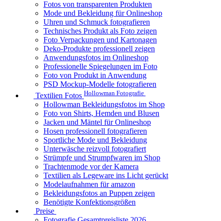
Fotos von transparenten Produkten
Mode und Bekleidung für Onlineshop
Uhren und Schmuck fotografieren
Technisches Produkt als Foto zeigen
Foto Verpackungen und Kartonagen
Deko-Produkte professionell zeigen
Anwendungsfotos im Onlineshop
Professionelle Spiegelungen im Foto
Foto von Produkt in Anwendung
PSD Mockup-Modelle fotografieren
Hollowman Fotografie
Textilien Fotos
Hollowman Bekleidungsfotos im Shop
Foto von Shirts, Hemden und Blusen
Jacken und Mäntel für Onlineshop
Hosen professionell fotografieren
Sportliche Mode und Bekleidung
Unterwäsche reizvoll fotografiert
Strümpfe und Strumpfwaren im Shop
Trachtenmode vor der Kamera
Textilien als Legeware ins Licht gerückt
Modelaufnahmen für amazon
Bekleidungsfotos an Puppen zeigen
Benötigte Konfektionsgrößen
Preise
Fotografie Gesamtpreisliste 2026