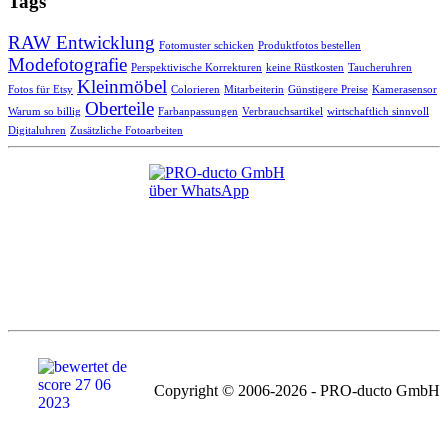
Tags
RAW Entwicklung
Fotomuster schicken
Produktfotos bestellen
Modefotografie
Perspektivische Korrekturen
keine Rüstkosten
Taucheruhren
Kleinmöbel
Fotos für Etsy
Colorieren
Mitarbeiterin
Günstigere Preise
Kamerasensor
Oberteile
Warum so billig
Farbanpassungen
Verbrauchsartikel
wirtschaftlich sinnvoll
Digitaluhren
Zusätzliche Fotoarbeiten
Copyright © 2006-2026 - PRO-ducto GmbH