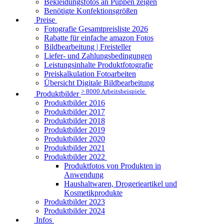
Bekleidungsfotos an Puppen zeigen
Benötigte Konfektionsgrößen
Preise
Fotografie Gesamtpreisliste 2026
Rabatte für einfache amazon Fotos
Bildbearbeitung | Freisteller
Liefer- und Zahlungsbedingungen
Leistungsinhalte Produktfotografie
Preiskalkulation Fotoarbeiten
Übersicht Digitale Bildbearbeitung
> 8000 Arbeitsbeispiele
Produktbilder
Produktbilder 2016
Produktbilder 2017
Produktbilder 2018
Produktbilder 2019
Produktbilder 2020
Produktbilder 2021
Produktbilder 2022
Produktfotos von Produkten in
Anwendung
Haushaltwaren, Drogerieartikel und
Kosmetikprodukte
Produktbilder 2023
Produktbilder 2024
Infos