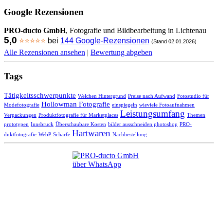
Google Rezensionen
PRO-ducto GmbH
, Fotografie und Bildbearbeitung in Lichtenau
5,0
⭐⭐⭐⭐⭐
bei
144 Google-Rezensionen
(Stand 02.01.2026)
Alle Rezensionen ansehen
|
Bewertung abgeben
Tags
Tätigkeitsschwerpunkte
Welchen Hintergrund
Preise nach Aufwand
Fotostudio für
Hollowman Fotografie
Modefotografie
einspiegeln
wieviele Fotoaufnahmen
Leistungsumfang
Verpackungen
Produktfotografie für Marketplaces
Themen
prototypen
Innsbruck
Überschaubare Kosten
bilder ausschneiden photoshop
PRO-
Hartwaren
duktfotografie
WebP
Schärfe
Nachbestellung