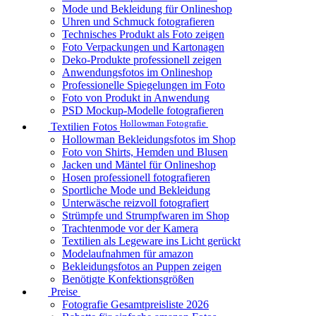
Mode und Bekleidung für Onlineshop
Uhren und Schmuck fotografieren
Technisches Produkt als Foto zeigen
Foto Verpackungen und Kartonagen
Deko-Produkte professionell zeigen
Anwendungsfotos im Onlineshop
Professionelle Spiegelungen im Foto
Foto von Produkt in Anwendung
PSD Mockup-Modelle fotografieren
Hollowman Fotografie
Textilien Fotos
Hollowman Bekleidungsfotos im Shop
Foto von Shirts, Hemden und Blusen
Jacken und Mäntel für Onlineshop
Hosen professionell fotografieren
Sportliche Mode und Bekleidung
Unterwäsche reizvoll fotografiert
Strümpfe und Strumpfwaren im Shop
Trachtenmode vor der Kamera
Textilien als Legeware ins Licht gerückt
Modelaufnahmen für amazon
Bekleidungsfotos an Puppen zeigen
Benötigte Konfektionsgrößen
Preise
Fotografie Gesamtpreisliste 2026