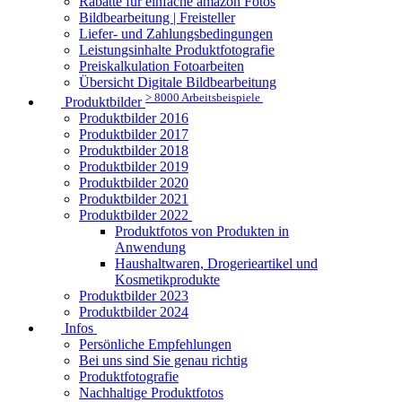
Rabatte für einfache amazon Fotos
Bildbearbeitung | Freisteller
Liefer- und Zahlungsbedingungen
Leistungsinhalte Produktfotografie
Preiskalkulation Fotoarbeiten
Übersicht Digitale Bildbearbeitung
> 8000 Arbeitsbeispiele
Produktbilder
Produktbilder 2016
Produktbilder 2017
Produktbilder 2018
Produktbilder 2019
Produktbilder 2020
Produktbilder 2021
Produktbilder 2022
Produktfotos von Produkten in
Anwendung
Haushaltwaren, Drogerieartikel und
Kosmetikprodukte
Produktbilder 2023
Produktbilder 2024
Infos
Persönliche Empfehlungen
Bei uns sind Sie genau richtig
Produktfotografie
Nachhaltige Produktfotos