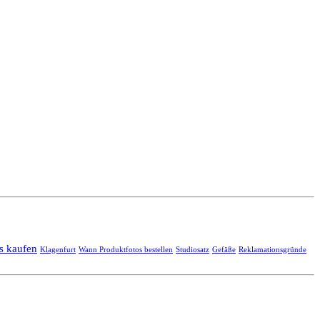
s kaufen
Klagenfurt
Wann Produktfotos bestellen
Studiosatz
Gefäße
Reklamationsgründe