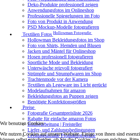
Deko-Produkte professionell zeigen
Anwendungsfotos im Onlineshop
Professionelle Spiegelungen im Foto
Foto von Produkt in Anwendung
PSD Mockup-Modelle fotografieren
Hollowman Fotografie
Textilien Fotos
Hollowman Bekleidungsfotos im Shop
Foto von Shirts, Hemden und Blusen
Jacken und Mäntel für Onlineshop
Hosen professionell fotografieren
Sportliche Mode und Bekleidung
Unterwäsche reizvoll fotografiert
Strümpfe und Strumpfwaren im Shop
Trachtenmode vor der Kamera
Textilien als Legeware ins Licht gerückt
Modelaufnahmen für amazon
Bekleidungsfotos an Puppen zeigen
Benötigte Konfektionsgrößen
Preise
Fotografie Gesamtpreisliste 2026
Rabatte für einfache amazon Fotos
Wir benutzen Cookies
Bildbearbeitung | Freisteller
Liefer- und Zahlungsbedingungen
Wir nutzen Cookies auf unserer Website. Einige von ihnen sind essenzi
Leistungsinhalte Produktfotografie
können selbst entscheiden, ob Sie die Cookies zulassen möchten. Bitte