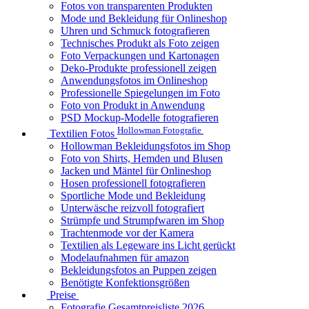
Fotos von transparenten Produkten
Mode und Bekleidung für Onlineshop
Uhren und Schmuck fotografieren
Technisches Produkt als Foto zeigen
Foto Verpackungen und Kartonagen
Deko-Produkte professionell zeigen
Anwendungsfotos im Onlineshop
Professionelle Spiegelungen im Foto
Foto von Produkt in Anwendung
PSD Mockup-Modelle fotografieren
Hollowman Fotografie
Textilien Fotos
Hollowman Bekleidungsfotos im Shop
Foto von Shirts, Hemden und Blusen
Jacken und Mäntel für Onlineshop
Hosen professionell fotografieren
Sportliche Mode und Bekleidung
Unterwäsche reizvoll fotografiert
Strümpfe und Strumpfwaren im Shop
Trachtenmode vor der Kamera
Textilien als Legeware ins Licht gerückt
Modelaufnahmen für amazon
Bekleidungsfotos an Puppen zeigen
Benötigte Konfektionsgrößen
Preise
Fotografie Gesamtpreisliste 2026