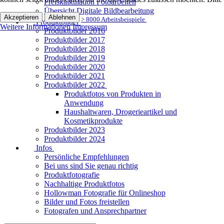
Preiskalkulation Fotoarbeiten
Übersicht Digitale Bildbearbeitung
Akzeptieren
Ablehnen
> 8000 Arbeitsbeispiele
Produktbilder
Weitere Informationen
Impressum
Produktbilder 2016
Produktbilder 2017
Produktbilder 2018
Produktbilder 2019
Produktbilder 2020
Produktbilder 2021
Produktbilder 2022
Produktfotos von Produkten in
Anwendung
Haushaltwaren, Drogerieartikel und
Kosmetikprodukte
Produktbilder 2023
Produktbilder 2024
Infos
Persönliche Empfehlungen
Bei uns sind Sie genau richtig
Produktfotografie
Nachhaltige Produktfotos
Hollowman Fotografie für Onlineshop
Bilder und Fotos freistellen
Fotografen und Ansprechpartner