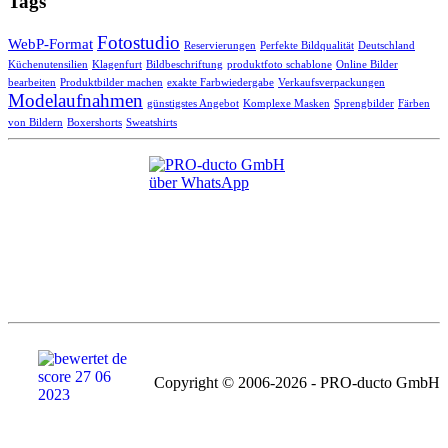
Tags
Fotostudio
WebP-Format
Reservierungen
Perfekte Bildqualität
Deutschland
Küchenutensilien
Klagenfurt
Bildbeschriftung
produktfoto schablone
Online Bilder
bearbeiten
Produktbilder machen
exakte Farbwiedergabe
Verkaufsverpackungen
Modelaufnahmen
günstigstes Angebot
Komplexe Masken
Sprengbilder
Färben
von Bildern
Boxershorts
Sweatshirts
Copyright © 2006-2026 - PRO-ducto GmbH