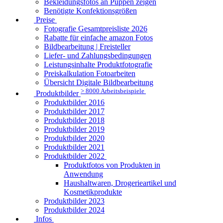
Bekleidungsfotos an Puppen zeigen
Benötigte Konfektionsgrößen
Preise
Fotografie Gesamtpreisliste 2026
Rabatte für einfache amazon Fotos
Bildbearbeitung | Freisteller
Liefer- und Zahlungsbedingungen
Leistungsinhalte Produktfotografie
Preiskalkulation Fotoarbeiten
Übersicht Digitale Bildbearbeitung
> 8000 Arbeitsbeispiele
Produktbilder
Produktbilder 2016
Produktbilder 2017
Produktbilder 2018
Produktbilder 2019
Produktbilder 2020
Produktbilder 2021
Produktbilder 2022
Produktfotos von Produkten in
Anwendung
Haushaltwaren, Drogerieartikel und
Kosmetikprodukte
Produktbilder 2023
Produktbilder 2024
Infos