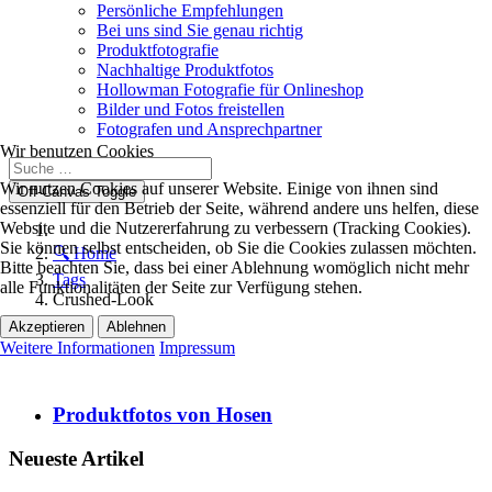
Persönliche Empfehlungen
Bei uns sind Sie genau richtig
Produktfotografie
Nachhaltige Produktfotos
Hollowman Fotografie für Onlineshop
Bilder und Fotos freistellen
Fotografen und Ansprechpartner
Wir benutzen Cookies
Wir nutzen Cookies auf unserer Website. Einige von ihnen sind
Off-Canvas Toggle
essenziell für den Betrieb der Seite, während andere uns helfen, diese
Website und die Nutzererfahrung zu verbessern (Tracking Cookies).
Sie können selbst entscheiden, ob Sie die Cookies zulassen möchten.
🔍 Home
Bitte beachten Sie, dass bei einer Ablehnung womöglich nicht mehr
Tags
alle Funktionalitäten der Seite zur Verfügung stehen.
Crushed-Look
Akzeptieren
Ablehnen
Weitere Informationen
Impressum
Produktfotos von Hosen
Neueste Artikel