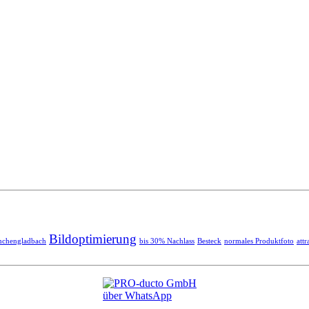
Bildoptimierung
chengladbach
bis 30% Nachlass
Besteck
normales Produktfoto
attr