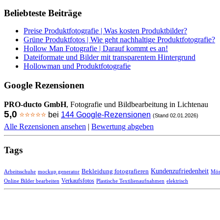
Beliebteste Beiträge
Preise Produktfotografie | Was kosten Produktbilder?
Grüne Produktfotos | Wie geht nachhaltige Produktfotografie?
Hollow Man Fotografie | Darauf kommt es an!
Dateiformate und Bilder mit transparentem Hintergrund
Hollowman und Produktfotografie
Google Rezensionen
PRO-ducto GmbH
, Fotografie und Bildbearbeitung in Lichtenau
5,0
⭐⭐⭐⭐⭐
bei
144 Google-Rezensionen
(Stand 02.01.2026)
Alle Rezensionen ansehen
|
Bewertung abgeben
Tags
Kundenzufriedenheit
Bekleidung fotografieren
Arbeitsschuhe
mockup generator
Mön
Verkaufsfotos
Online Bilder bearbeiten
Plastische Textilienaufnahmen
elektrisch