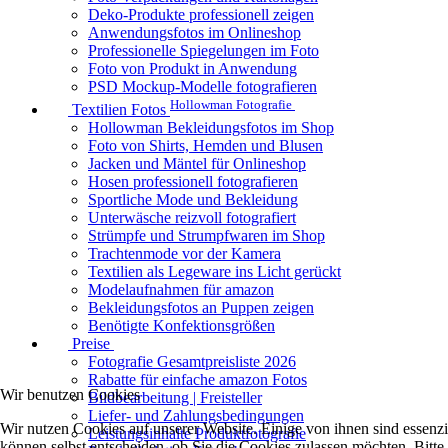
Deko-Produkte professionell zeigen
Anwendungsfotos im Onlineshop
Professionelle Spiegelungen im Foto
Foto von Produkt in Anwendung
PSD Mockup-Modelle fotografieren
Hollowman Fotografie
Textilien Fotos
Hollowman Bekleidungsfotos im Shop
Foto von Shirts, Hemden und Blusen
Jacken und Mäntel für Onlineshop
Hosen professionell fotografieren
Sportliche Mode und Bekleidung
Unterwäsche reizvoll fotografiert
Strümpfe und Strumpfwaren im Shop
Trachtenmode vor der Kamera
Textilien als Legeware ins Licht gerückt
Modelaufnahmen für amazon
Bekleidungsfotos an Puppen zeigen
Benötigte Konfektionsgrößen
Preise
Fotografie Gesamtpreisliste 2026
Rabatte für einfache amazon Fotos
Wir benutzen Cookies
Bildbearbeitung | Freisteller
Liefer- und Zahlungsbedingungen
Wir nutzen Cookies auf unserer Website. Einige von ihnen sind essenzi
Leistungsinhalte Produktfotografie
können selbst entscheiden, ob Sie die Cookies zulassen möchten. Bitte