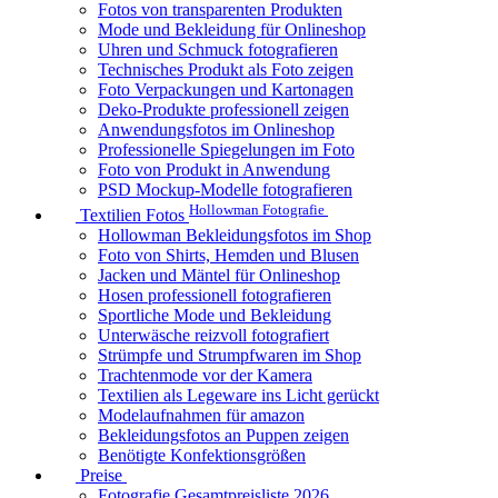
Fotos von transparenten Produkten
Mode und Bekleidung für Onlineshop
Uhren und Schmuck fotografieren
Technisches Produkt als Foto zeigen
Foto Verpackungen und Kartonagen
Deko-Produkte professionell zeigen
Anwendungsfotos im Onlineshop
Professionelle Spiegelungen im Foto
Foto von Produkt in Anwendung
PSD Mockup-Modelle fotografieren
Hollowman Fotografie
Textilien Fotos
Hollowman Bekleidungsfotos im Shop
Foto von Shirts, Hemden und Blusen
Jacken und Mäntel für Onlineshop
Hosen professionell fotografieren
Sportliche Mode und Bekleidung
Unterwäsche reizvoll fotografiert
Strümpfe und Strumpfwaren im Shop
Trachtenmode vor der Kamera
Textilien als Legeware ins Licht gerückt
Modelaufnahmen für amazon
Bekleidungsfotos an Puppen zeigen
Benötigte Konfektionsgrößen
Preise
Fotografie Gesamtpreisliste 2026