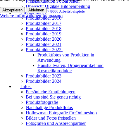
Preiskalkulation Fotoarbeiten
Übersicht Digitale Bildbearbeitung
Akzeptieren
Ablehnen
> 8000 Arbeitsbeispiele
Produktbilder
Weitere Informationen
Impressum
Produktbilder 2016
Produktbilder 2017
Produktbilder 2018
Produktbilder 2019
Produktbilder 2020
Produktbilder 2021
Produktbilder 2022
Produktfotos von Produkten in
Anwendung
Haushaltwaren, Drogerieartikel und
Kosmetikprodukte
Produktbilder 2023
Produktbilder 2024
Infos
Persönliche Empfehlungen
Bei uns sind Sie genau richtig
Produktfotografie
Nachhaltige Produktfotos
Hollowman Fotografie für Onlineshop
Bilder und Fotos freistellen
Fotografen und Ansprechpartner