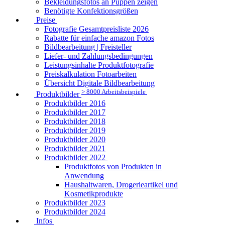
Bekleidungsfotos an Puppen zeigen
Benötigte Konfektionsgrößen
Preise
Fotografie Gesamtpreisliste 2026
Rabatte für einfache amazon Fotos
Bildbearbeitung | Freisteller
Liefer- und Zahlungsbedingungen
Leistungsinhalte Produktfotografie
Preiskalkulation Fotoarbeiten
Übersicht Digitale Bildbearbeitung
> 8000 Arbeitsbeispiele
Produktbilder
Produktbilder 2016
Produktbilder 2017
Produktbilder 2018
Produktbilder 2019
Produktbilder 2020
Produktbilder 2021
Produktbilder 2022
Produktfotos von Produkten in
Anwendung
Haushaltwaren, Drogerieartikel und
Kosmetikprodukte
Produktbilder 2023
Produktbilder 2024
Infos