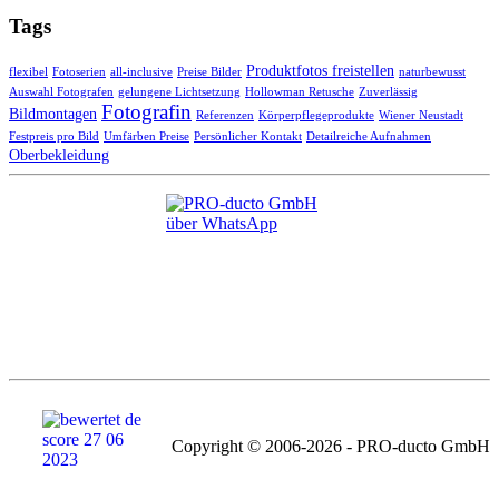
Tags
Produktfotos freistellen
flexibel
Fotoserien
all-inclusive
Preise Bilder
naturbewusst
Auswahl Fotografen
gelungene Lichtsetzung
Hollowman Retusche
Zuverlässig
Fotografin
Bildmontagen
Referenzen
Körperpflegeprodukte
Wiener Neustadt
Festpreis pro Bild
Umfärben Preise
Persönlicher Kontakt
Detailreiche Aufnahmen
Oberbekleidung
Copyright © 2006-2026 - PRO-ducto GmbH