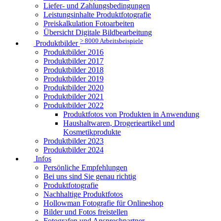
Liefer- und Zahlungsbedingungen
Leistungsinhalte Produktfotografie
Preiskalkulation Fotoarbeiten
Übersicht Digitale Bildbearbeitung
> 8000 Arbeitsbeispiele
Produktbilder
Produktbilder 2016
Produktbilder 2017
Produktbilder 2018
Produktbilder 2019
Produktbilder 2020
Produktbilder 2021
Produktbilder 2022
Produktfotos von Produkten in Anwendung
Haushaltwaren, Drogerieartikel und
Kosmetikprodukte
Produktbilder 2023
Produktbilder 2024
Infos
Persönliche Empfehlungen
Bei uns sind Sie genau richtig
Produktfotografie
Nachhaltige Produktfotos
Hollowman Fotografie für Onlineshop
Bilder und Fotos freistellen
Fotografen und Ansprechpartner