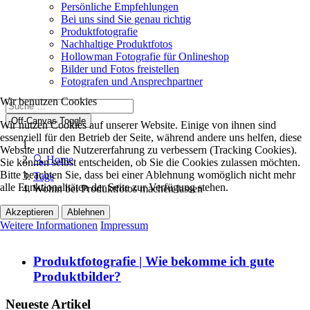
Persönliche Empfehlungen
Bei uns sind Sie genau richtig
Produktfotografie
Nachhaltige Produktfotos
Hollowman Fotografie für Onlineshop
Bilder und Fotos freistellen
Fotografen und Ansprechpartner
Wir benutzen Cookies
Off-Canvas Toggle
Wir nutzen Cookies auf unserer Website. Einige von ihnen sind
essenziell für den Betrieb der Seite, während andere uns helfen, diese
Website und die Nutzererfahrung zu verbessern (Tracking Cookies).
🔍 Home
Sie können selbst entscheiden, ob Sie die Cookies zulassen möchten.
Bitte beachten Sie, dass bei einer Ablehnung womöglich nicht mehr
Tags
alle Funktionalitäten der Seite zur Verfügung stehen.
Wohin bei Produktfotos machen lassen
Akzeptieren
Ablehnen
Weitere Informationen
Impressum
Produktfotografie | Wie bekomme ich gute
Produktbilder?
Neueste Artikel