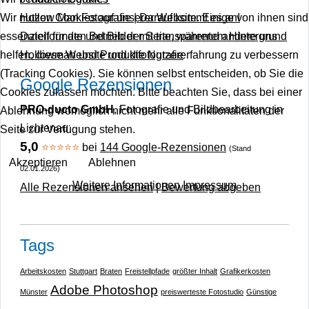
Wir nutzen Cookies auf unserer Website. Einige von ihnen sind
Hollow Man Fotografie | Darauf kommt es an!
essenziell für den Betrieb der Seite, während andere uns
Dateiformate und Bilder mit transparentem Hintergrund
helfen, diese Website und die Nutzererfahrung zu verbessern
Hollowman und Produktfotografie
(Tracking Cookies). Sie können selbst entscheiden, ob Sie die
Google Rezensionen
Cookies zulassen möchten. Bitte beachten Sie, dass bei einer
PRO-ducto GmbH
, Fotografie und Bildbearbeitung in
Ablehnung womöglich nicht mehr alle Funktionalitäten der
Lichtenau
Seite zur Verfügung stehen.
5,0
⭐⭐⭐⭐⭐
bei
144 Google-Rezensionen
(Stand
Akzeptieren
Ablehnen
02.01.2026)
Weitere Informationen
Impressum
Alle Rezensionen ansehen
|
Bewertung abgeben
Tags
Arbeitskosten
Stuttgart
Braten
Freistellpfade
größter Inhalt
Grafikerkosten
Adobe Photoshop
Münster
preiswerteste Fotostudio
Günstige