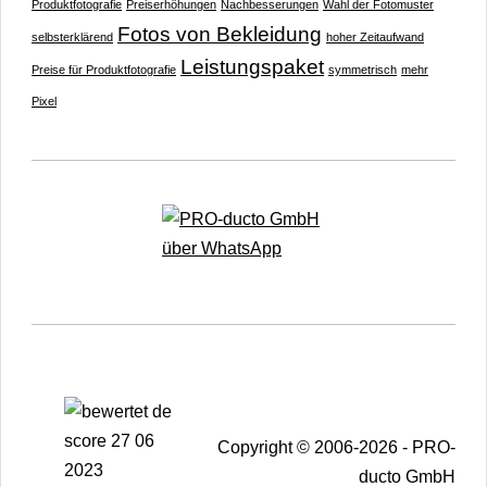
Produktfotografie
Preiserhöhungen
Nachbesserungen
Wahl der Fotomuster
Fotos von Bekleidung
selbsterklärend
hoher Zeitaufwand
Leistungspaket
Preise für Produktfotografie
symmetrisch
mehr
Pixel
Copyright © 2006-2026 - PRO-
ducto GmbH