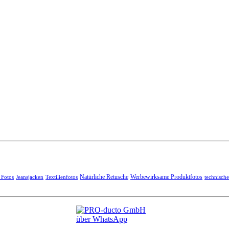
 Fotos
Jeansjacken
Textilienfotos
Natürliche Retusche
Werbewirksame Produktfotos
technisch