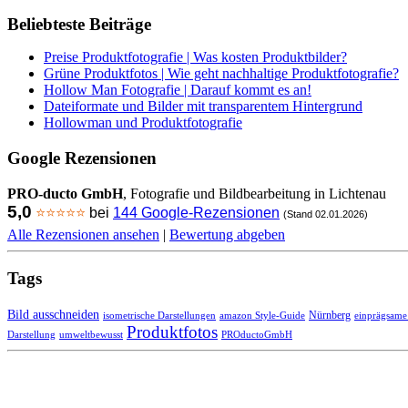
Beliebteste Beiträge
Preise Produktfotografie | Was kosten Produktbilder?
Grüne Produktfotos | Wie geht nachhaltige Produktfotografie?
Hollow Man Fotografie | Darauf kommt es an!
Dateiformate und Bilder mit transparentem Hintergrund
Hollowman und Produktfotografie
Google Rezensionen
PRO-ducto GmbH
, Fotografie und Bildbearbeitung in Lichtenau
5,0
⭐⭐⭐⭐⭐
bei
144 Google-Rezensionen
(Stand 02.01.2026)
Alle Rezensionen ansehen
|
Bewertung abgeben
Tags
Bild ausschneiden
isometrische Darstellungen
amazon Style-Guide
Nürnberg
einprägsame
Produktfotos
Darstellung
umweltbewusst
PROductoGmbH