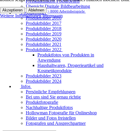
Preiskalkulation Fotoarbeiten
Übersicht Digitale Bildbearbeitung
Akzeptieren
Ablehnen
> 8000 Arbeitsbeispiele
Produktbilder
Weitere Informationen
Impressum
Produktbilder 2016
Produktbilder 2017
Produktbilder 2018
Produktbilder 2019
Produktbilder 2020
Produktbilder 2021
Produktbilder 2022
Produktfotos von Produkten in
Anwendung
Haushaltwaren, Drogerieartikel und
Kosmetikprodukte
Produktbilder 2023
Produktbilder 2024
Infos
Persönliche Empfehlungen
Bei uns sind Sie genau richtig
Produktfotografie
Nachhaltige Produktfotos
Hollowman Fotografie für Onlineshop
Bilder und Fotos freistellen
Fotografen und Ansprechpartner