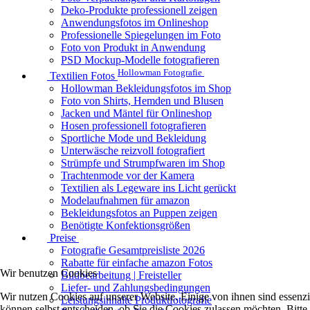
Deko-Produkte professionell zeigen
Anwendungsfotos im Onlineshop
Professionelle Spiegelungen im Foto
Foto von Produkt in Anwendung
PSD Mockup-Modelle fotografieren
Hollowman Fotografie
Textilien Fotos
Hollowman Bekleidungsfotos im Shop
Foto von Shirts, Hemden und Blusen
Jacken und Mäntel für Onlineshop
Hosen professionell fotografieren
Sportliche Mode und Bekleidung
Unterwäsche reizvoll fotografiert
Strümpfe und Strumpfwaren im Shop
Trachtenmode vor der Kamera
Textilien als Legeware ins Licht gerückt
Modelaufnahmen für amazon
Bekleidungsfotos an Puppen zeigen
Benötigte Konfektionsgrößen
Preise
Fotografie Gesamtpreisliste 2026
Rabatte für einfache amazon Fotos
Wir benutzen Cookies
Bildbearbeitung | Freisteller
Liefer- und Zahlungsbedingungen
Wir nutzen Cookies auf unserer Website. Einige von ihnen sind essenzi
Leistungsinhalte Produktfotografie
können selbst entscheiden, ob Sie die Cookies zulassen möchten. Bitte