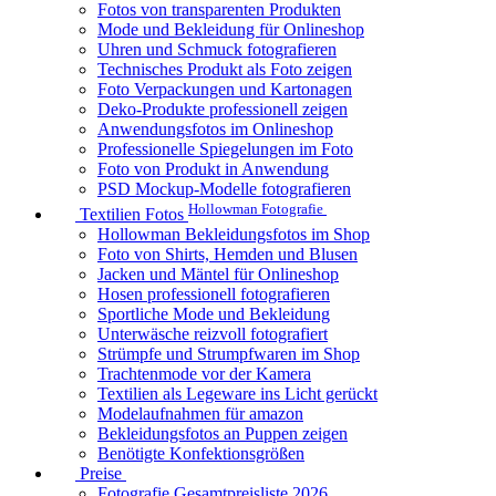
Fotos von transparenten Produkten
Mode und Bekleidung für Onlineshop
Uhren und Schmuck fotografieren
Technisches Produkt als Foto zeigen
Foto Verpackungen und Kartonagen
Deko-Produkte professionell zeigen
Anwendungsfotos im Onlineshop
Professionelle Spiegelungen im Foto
Foto von Produkt in Anwendung
PSD Mockup-Modelle fotografieren
Hollowman Fotografie
Textilien Fotos
Hollowman Bekleidungsfotos im Shop
Foto von Shirts, Hemden und Blusen
Jacken und Mäntel für Onlineshop
Hosen professionell fotografieren
Sportliche Mode und Bekleidung
Unterwäsche reizvoll fotografiert
Strümpfe und Strumpfwaren im Shop
Trachtenmode vor der Kamera
Textilien als Legeware ins Licht gerückt
Modelaufnahmen für amazon
Bekleidungsfotos an Puppen zeigen
Benötigte Konfektionsgrößen
Preise
Fotografie Gesamtpreisliste 2026