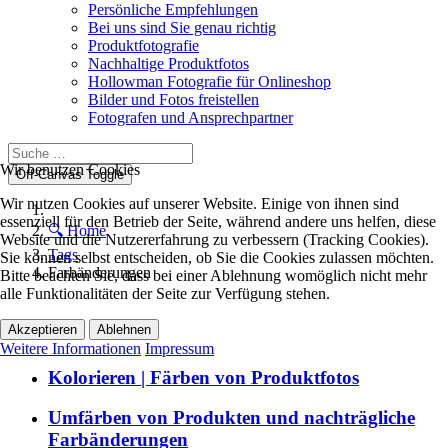
Persönliche Empfehlungen
Bei uns sind Sie genau richtig
Produktfotografie
Nachhaltige Produktfotos
Hollowman Fotografie für Onlineshop
Bilder und Fotos freistellen
Fotografen und Ansprechpartner
Wir benutzen Cookies
Off-Canvas Toggle
Wir nutzen Cookies auf unserer Website. Einige von ihnen sind
essenziell für den Betrieb der Seite, während andere uns helfen, diese
🔍 Home
Website und die Nutzererfahrung zu verbessern (Tracking Cookies).
Tags
Sie können selbst entscheiden, ob Sie die Cookies zulassen möchten.
Farbänderungen
Bitte beachten Sie, dass bei einer Ablehnung womöglich nicht mehr
alle Funktionalitäten der Seite zur Verfügung stehen.
Akzeptieren
Ablehnen
Weitere Informationen
Impressum
Kolorieren | Färben von Produktfotos
Umfärben von Produkten und nachträgliche
Farbänderungen