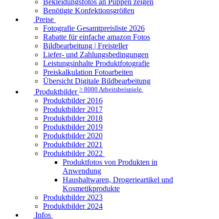
Bekleidungsfotos an Puppen zeigen
Benötigte Konfektionsgrößen
Preise
Fotografie Gesamtpreisliste 2026
Rabatte für einfache amazon Fotos
Bildbearbeitung | Freisteller
Liefer- und Zahlungsbedingungen
Leistungsinhalte Produktfotografie
Preiskalkulation Fotoarbeiten
Übersicht Digitale Bildbearbeitung
> 8000 Arbeitsbeispiele
Produktbilder
Produktbilder 2016
Produktbilder 2017
Produktbilder 2018
Produktbilder 2019
Produktbilder 2020
Produktbilder 2021
Produktbilder 2022
Produktfotos von Produkten in
Anwendung
Haushaltwaren, Drogerieartikel und
Kosmetikprodukte
Produktbilder 2023
Produktbilder 2024
Infos