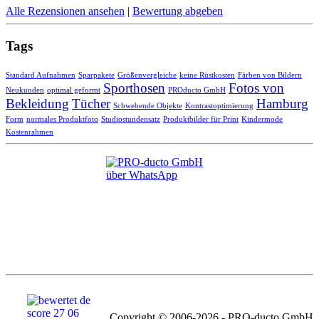
Alle Rezensionen ansehen
|
Bewertung abgeben
Tags
Standard Aufnahmen
Sparpakete
Größenvergleiche
keine Rüstkosten
Färben von Bildern
Sporthosen
Fotos von
Neukunden
optimal geformt
PROducto GmbH
Bekleidung
Tücher
Hamburg
Schwebende Objekte
Kontrastoptimierung
Form
normales Produktfoto
Studiostundensatz
Produktbilder für Print
Kindermode
Kostenrahmen
Copyright © 2006-2026 - PRO-ducto GmbH