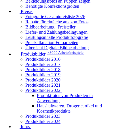
Bekleidungsfotos an Puppen zeigen
Benötigte Konfektionsgrößen
Preise
Fotografie Gesamtpreisliste 2026
Rabatte für einfache amazon Fotos
Bildbearbeitung | Freisteller
Liefer- und Zahlungsbedingungen
Leistungsinhalte Produktfotografie
Preiskalkulation Fotoarbeiten
Übersicht Digitale Bildbearbeitung
> 8000 Arbeitsbeispiele
Produktbilder
Produktbilder 2016
Produktbilder 2017
Produktbilder 2018
Produktbilder 2019
Produktbilder 2020
Produktbilder 2021
Produktbilder 2022
Produktfotos von Produkten in
Anwendung
Haushaltwaren, Drogerieartikel und
Kosmetikprodukte
Produktbilder 2023
Produktbilder 2024
Infos