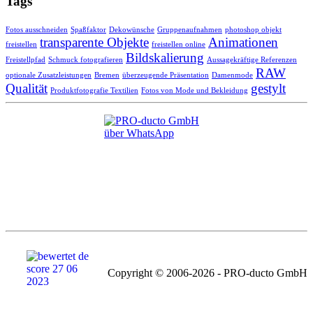
Tags
Fotos ausschneiden
Spaßfaktor
Dekowünsche
Gruppenaufnahmen
photoshop objekt
transparente Objekte
Animationen
freistellen
freistellen online
Bildskalierung
Freistellpfad
Schmuck fotografieren
Aussagekräftige Referenzen
RAW
optionale Zusatzleistungen
Bremen
überzeugende Präsentation
Damenmode
Qualität
gestylt
Produktfotografie Textilien
Fotos von Mode und Bekleidung
Copyright © 2006-2026 - PRO-ducto GmbH