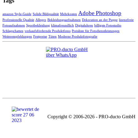
Tags
Adobe Photoshop
amazon Style-Guide
Solide Bildqualität
Mehrkosten
Professionelle Qualität
Allegro
Bekleidungsazfnahmen
Dekoration an der Puppe
lizenzfreie
Fotoaufnahmen
Sportbekleidung
klimafreundlich
Digitaluhren
billigste Fotostudio
Schlagschatten
verkaufsfördernde Produktfotos
Preisliste für Fotodienstleistungen
Weiterempfehlungen
Festpreise
Tüten
Moderne Produktfotografie
Copyright © 2006-2026 - PRO-ducto GmbH