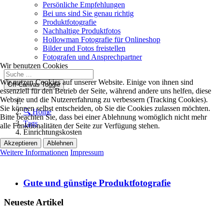
Persönliche Empfehlungen
Bei uns sind Sie genau richtig
Produktfotografie
Nachhaltige Produktfotos
Hollowman Fotografie für Onlineshop
Bilder und Fotos freistellen
Fotografen und Ansprechpartner
Wir benutzen Cookies
Wir nutzen Cookies auf unserer Website. Einige von ihnen sind
Off-Canvas Toggle
essenziell für den Betrieb der Seite, während andere uns helfen, diese
Website und die Nutzererfahrung zu verbessern (Tracking Cookies).
Sie können selbst entscheiden, ob Sie die Cookies zulassen möchten.
🔍 Home
Bitte beachten Sie, dass bei einer Ablehnung womöglich nicht mehr
Tags
alle Funktionalitäten der Seite zur Verfügung stehen.
Einrichtungskosten
Akzeptieren
Ablehnen
Weitere Informationen
Impressum
Gute und günstige Produktfotografie
Neueste Artikel