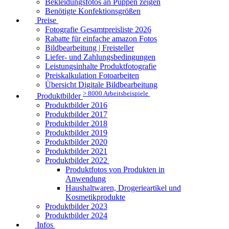
Bekleidungsfotos an Puppen zeigen
Benötigte Konfektionsgrößen
Preise
Fotografie Gesamtpreisliste 2026
Rabatte für einfache amazon Fotos
Bildbearbeitung | Freisteller
Liefer- und Zahlungsbedingungen
Leistungsinhalte Produktfotografie
Preiskalkulation Fotoarbeiten
Übersicht Digitale Bildbearbeitung
> 8000 Arbeitsbeispiele
Produktbilder
Produktbilder 2016
Produktbilder 2017
Produktbilder 2018
Produktbilder 2019
Produktbilder 2020
Produktbilder 2021
Produktbilder 2022
Produktfotos von Produkten in
Anwendung
Haushaltwaren, Drogerieartikel und
Kosmetikprodukte
Produktbilder 2023
Produktbilder 2024
Infos