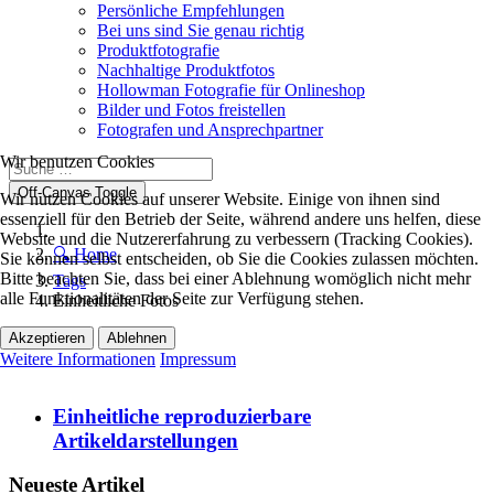
Persönliche Empfehlungen
Bei uns sind Sie genau richtig
Produktfotografie
Nachhaltige Produktfotos
Hollowman Fotografie für Onlineshop
Bilder und Fotos freistellen
Fotografen und Ansprechpartner
Wir benutzen Cookies
Off-Canvas Toggle
Wir nutzen Cookies auf unserer Website. Einige von ihnen sind
essenziell für den Betrieb der Seite, während andere uns helfen, diese
Website und die Nutzererfahrung zu verbessern (Tracking Cookies).
🔍 Home
Sie können selbst entscheiden, ob Sie die Cookies zulassen möchten.
Bitte beachten Sie, dass bei einer Ablehnung womöglich nicht mehr
Tags
alle Funktionalitäten der Seite zur Verfügung stehen.
Einheitliche Fotos
Akzeptieren
Ablehnen
Weitere Informationen
Impressum
Einheitliche reproduzierbare
Artikeldarstellungen
Neueste Artikel