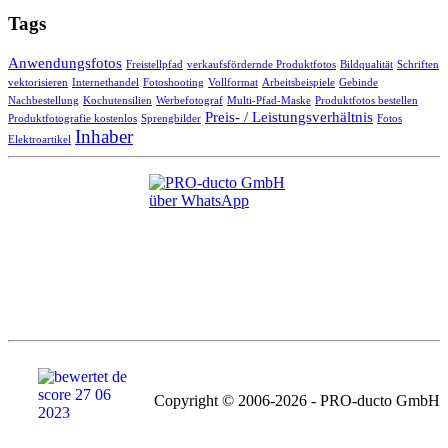
Tags
Anwendungsfotos
Freistellpfad
verkaufsfördernde Produktfotos
Bildqualität
Schriften
vektorisieren
Internethandel
Fotoshooting
Vollformat
Arbeitsbeispiele
Gebinde
Nachbestellung
Kochutensilien
Werbefotograf
Multi-Pfad-Maske
Produktfotos bestellen
Preis- / Leistungsverhältnis
Produktfotografie kostenlos
Sprengbilder
Fotos
Inhaber
Elektroartikel
Copyright © 2006-2026 - PRO-ducto GmbH