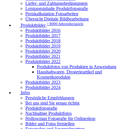
Liefer- und Zahlungsbedingungen
Leistungsinhalte Produktfotografie
Preiskalkulation Fotoarbeiten
Übersicht Digitale Bildbearbeitung
> 8000 Arbeitsbeispiele
Produktbilder
Produktbilder 2016
Produktbilder 2017
Produktbilder 2018
Produktbilder 2019
Produktbilder 2020
Produktbilder 2021
Produktbilder 2022
Produktfotos von Produkten in Anwendung
Haushaltwaren, Drogerieartikel und
Kosmetikprodukte
Produktbilder 2023
Produktbilder 2024
Infos
Persönliche Empfehlungen
Bei uns sind Sie genau richtig
Produktfotografie
Nachhaltige Produktfotos
Hollowman Fotografie für Onlineshop
Bilder und Fotos freistellen
Fotografen und Ansprechpartner