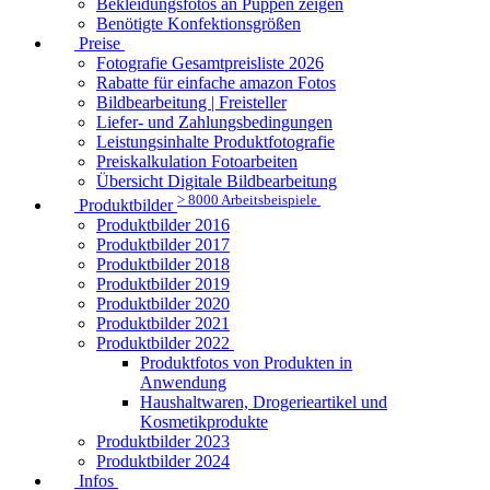
Bekleidungsfotos an Puppen zeigen
Benötigte Konfektionsgrößen
Preise
Fotografie Gesamtpreisliste 2026
Rabatte für einfache amazon Fotos
Bildbearbeitung | Freisteller
Liefer- und Zahlungsbedingungen
Leistungsinhalte Produktfotografie
Preiskalkulation Fotoarbeiten
Übersicht Digitale Bildbearbeitung
> 8000 Arbeitsbeispiele
Produktbilder
Produktbilder 2016
Produktbilder 2017
Produktbilder 2018
Produktbilder 2019
Produktbilder 2020
Produktbilder 2021
Produktbilder 2022
Produktfotos von Produkten in
Anwendung
Haushaltwaren, Drogerieartikel und
Kosmetikprodukte
Produktbilder 2023
Produktbilder 2024
Infos